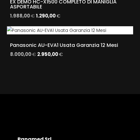
EX DEMO HC-X1500 COMPLETO DI MANIGLIA
1.200,00 €.
398,00 €.
ASPORTABILE
1.988,00
€
Il
1.290,00
€
Il
prezzo
prezzo
originale
attuale
era:
è:
Panasonic AU-EVA1 Usata Garanzia 12 Mesi
1.988,00 €.
1.290,00 €.
8.000,00
€
Il
2.950,00
€
Il
prezzo
prezzo
originale
attuale
era:
è:
8.000,00 €.
2.950,00 €.
Panamed Srl