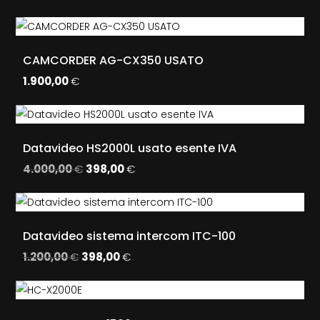
CAMCORDER AG-CX350 USATO
1.900,00
€
Datavideo HS2000L usato esente IVA
4.000,00
€
Il
398,00
€
Il
prezzo
prezzo
originale
attuale
era:
è:
Datavideo sistema intercom ITC-100
4.000,00 €.
398,00 €.
1.200,00
€
Il
398,00
€
Il
prezzo
prezzo
originale
attuale
era:
è: