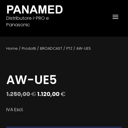
Distributore i-PRO e
Panasonic
Home
/
Prodotti
/
BROADCAST
/
PTZ
/
AW-UE5
AW-UE5
Il
Il
1.250,00
€
1.120,00
€
prezzo
prezzo
originale
attuale
IVA Escl.
era:
è:
1.250,00 €.
1.120,00 €.