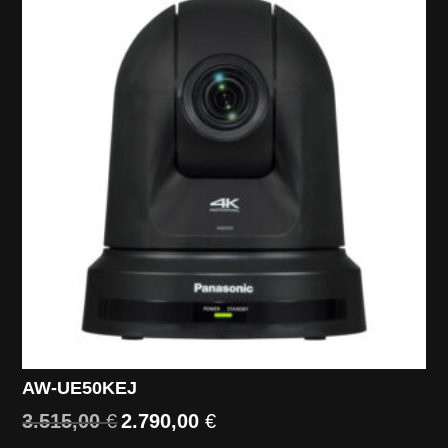
1.700,00 €.
1.290,00 €.
AW-UE50KEJ
3.515,00
€
2.790,00
€
Il
Il
prezzo
prezzo