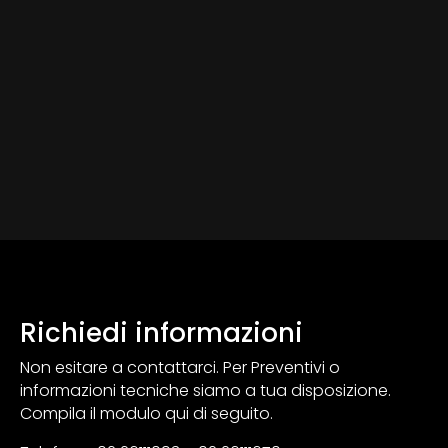
originale
attuale
era:
è:
3.515,00 €.
2.790,00 €.
Richiedi informazioni
Non esitare a contattarci. Per Preventivi o
informazioni tecniche siamo a tua disposizione.
Compila il modulo qui di seguito.