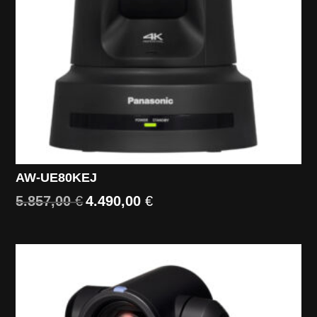
AW-UE80KEJ
5.857,00
€
4.490,00
€
Il
Il
prezzo
prezzo
originale
attuale
era:
è:
5.857,00 €.
4.490,00 €.