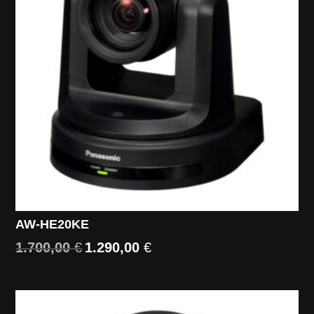
AW-HE20KE
1.700,00
€
1.290,00
€
Il
Il
prezzo
prezzo
originale
attuale
era:
è: