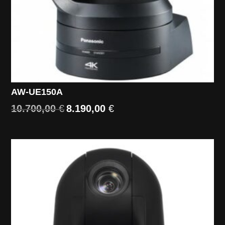
AW-UE150A
10.700,00
€
8.190,00
€
Il
Il
prezzo
prezzo
originale
attuale
era:
è:
10.700,00 €.
8.190,00 €.