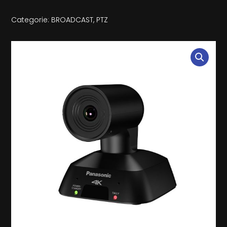
Categorie:
BROADCAST
,
PTZ