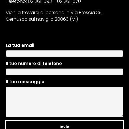
Telefono: 02 26111093 – 02 26111670
Vieni a trovarci di persona in Via Brescia 39,
Cernusco sul naviglio 20063 (MI)
La tua email
A
l
t
Il tuo numero di telefono
e
r
n
Il tuo messaggio
a
t
i
v
e
: