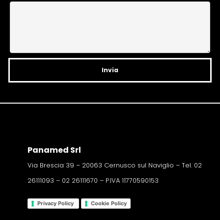
t
i
v
e
:
Panamed Srl
Via Brescia 39 – 20063 Cernusco sul Naviglio – Tel. 02
26111093 – 02 26111670 – P.IVA 11770590153
Privacy Policy
Cookie Policy