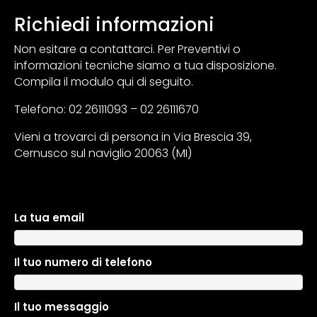
Richiedi informazioni
Non esitare a contattarci. Per Preventivi o
informazioni tecniche siamo a tua disposizione.
Compila il modulo qui di seguito.
Telefono: 02 26111093 – 02 26111670
Vieni a trovarci di persona in Via Brescia 39,
Cernusco sul naviglio 20063 (MI)
La tua email
A
l
t
Il tuo numero di telefono
e
r
n
Il tuo messaggio
a