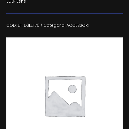
3DLP Lens
COD:
ET-D3LEF70
Categoria:
ACCESSORI