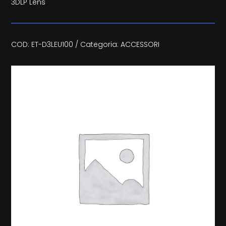
3DLP Lens
COD:
ET-D3LEU100
Categoria:
ACCESSORI