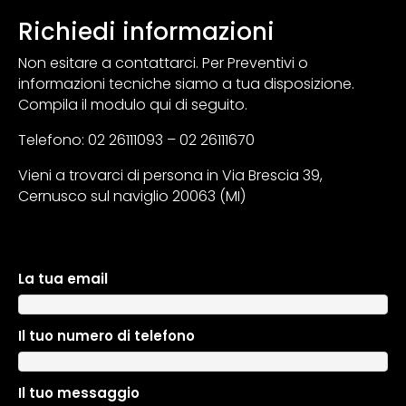
Richiedi informazioni
Non esitare a contattarci. Per Preventivi o
informazioni tecniche siamo a tua disposizione.
Compila il modulo qui di seguito.
Telefono: 02 26111093 – 02 26111670
Vieni a trovarci di persona in Via Brescia 39,
Cernusco sul naviglio 20063 (MI)
La tua email
A
l
t
Il tuo numero di telefono
e
r
n
Il tuo messaggio
a