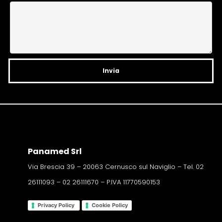
t
i
v
e
:
Panamed Srl
Via Brescia 39 – 20063 Cernusco sul Naviglio – Tel. 02
26111093 – 02 26111670 – P.IVA 11770590153
Privacy Policy
Cookie Policy