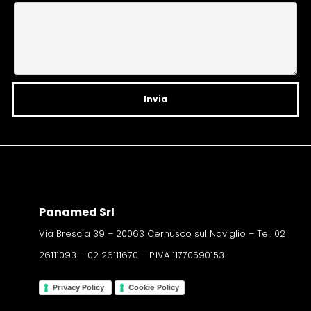
t
i
v
e
:
Panamed Srl
Via Brescia 39 – 20063 Cernusco sul Naviglio – Tel. 02
26111093 – 02 26111670 – P.IVA 11770590153
Privacy Policy
Cookie Policy