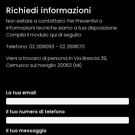
Richiedi informazioni
Non esitare a contattarci. Per Preventivi o
informazioni tecniche siamo a tua disposizione.
Compila il modulo qui di seguito.
Telefono: 02 26111093 – 02 26111670
Vieni a trovarci di persona in Via Brescia 39,
Cernusco sul naviglio 20063 (MI)
La tua email
A
l
t
Il tuo numero di telefono
e
r
n
Il tuo messaggio
a