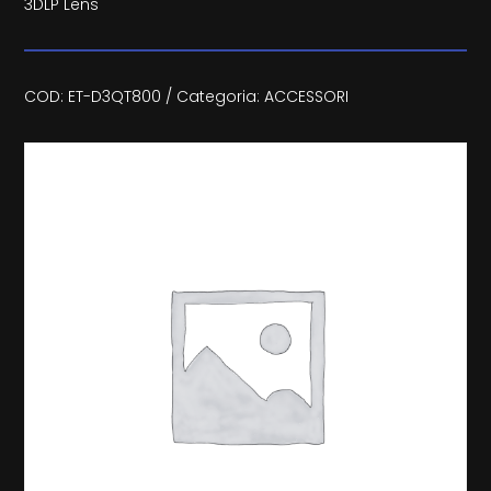
3DLP Lens
COD:
ET-D3QT800
Categoria:
ACCESSORI