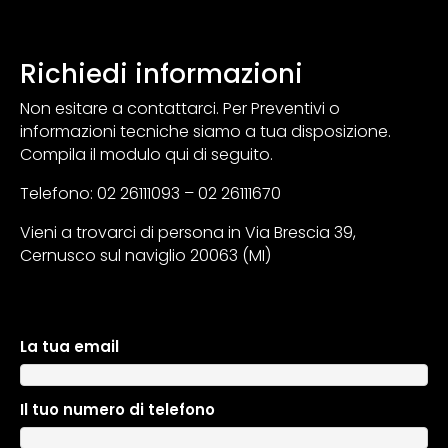
Richiedi informazioni
Non esitare a contattarci. Per Preventivi o
informazioni tecniche siamo a tua disposizione.
Compila il modulo qui di seguito.
Telefono: 02 26111093 – 02 26111670
Vieni a trovarci di persona in Via Brescia 39,
Cernusco sul naviglio 20063 (MI)
La tua email
A
l
t
Il tuo numero di telefono
e
r