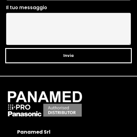
n
Il tuo messaggio
a
t
i
v
e
:
Panamed Srl