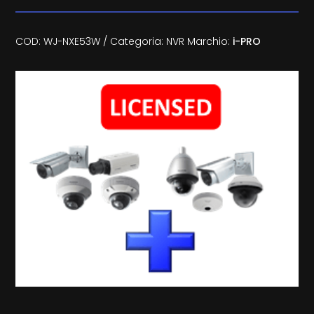
COD:
WJ-NXE53W
Categoria:
NVR
Marchio:
i-PRO