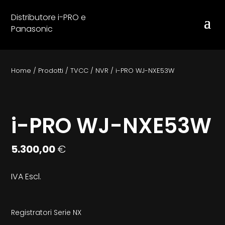
Distributore i-PRO e
Panasonic
Home
/
Prodotti
/
TVCC
/
NVR
/
i-PRO WJ-NXE53W
i-PRO WJ-NXE53W
5.300,00
€
IVA Escl.
Registratori Serie NX