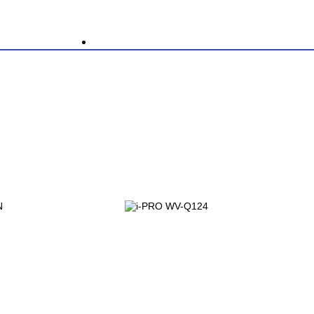
Descrizione
l Protection OVP, OCP. Output max 56 V DC: Approx. 1.07A / 60 W. 2x
i-PRO WV-
Q124
105,00
€