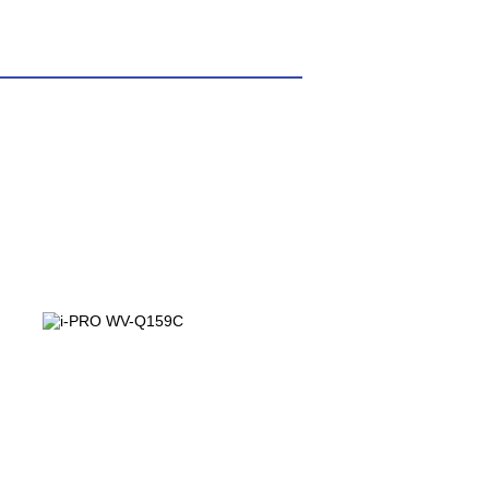
 connettori RJ45 10BASE-T/100BASE-
i-PRO WV-
Q159C
233,00
€