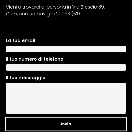
Vieni a trovarci di persona in Via Brescia 39,
Cernusco sul naviglio 20063 (MI)
La tua email
A
l
t
Il tuo numero di telefono
e
r
n
Il tuo messaggio
a
t
i
v
e
: