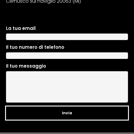
Cernusco sul naviglio 20063 (MI)
La tua email
A
l
t
Il tuo numero di telefono
e
r
n
Il tuo messaggio
a
t
i
v
e
: