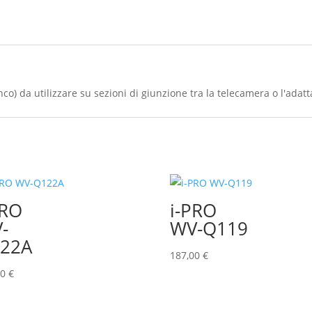
o) da utilizzare su sezioni di giunzione tra la telecamera o l'adat
PRO
i-PRO
-
WV-Q119
22A
187,00
€
00
€