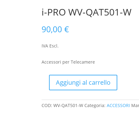
i-PRO WV-QAT501-W
90,00
€
IVA Escl.
Accessori per Telecamere
Aggiungi al carrello
i-
PRO
WV-
COD:
WV-QAT501-W
Categoria:
ACCESSORI
Mar
QAT501-
W
quantità