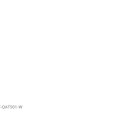
PRODOTTI
Usato
News
Contatti
V-QAT501-W