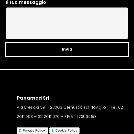
Il tuo messaggio
a
t
i
v
e
:
Panamed Srl
Via Brescia 39 – 20063 Cernusco sul Naviglio – Tel. 02
26111093 – 02 26111670 – P.IVA 11770590153
Privacy Policy
Cookie Policy