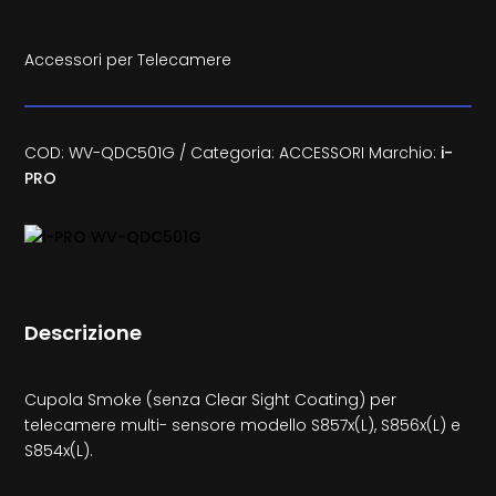
Accessori per Telecamere
COD:
WV-QDC501G
Categoria:
ACCESSORI
Marchio:
i-
PRO
Descrizione
Cupola Smoke (senza Clear Sight Coating) per
telecamere multi- sensore modello S857x(L), S856x(L) e
S854x(L).