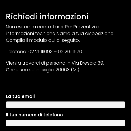
Richiedi informazioni
Non esitare a contattarci. Per Preventivi o
informazioni tecniche siamo a tua disposizione.
Compila il modulo qui di seguito.
Telefono: 02 26111093 – 02 26111670
Vieni a trovarci di persona in Via Brescia 39,
Cernusco sul naviglio 20063 (MI)
La tua email
A
l
t
Il tuo numero di telefono
e
r
n