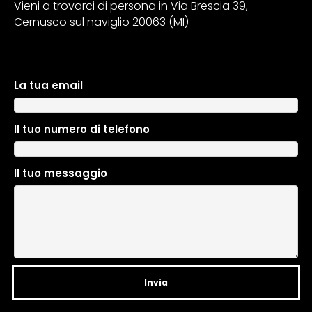
Vieni a trovarci di persona in Via Brescia 39,
Cernusco sul naviglio 20063 (MI)
La tua email
A
l
t
Il tuo numero di telefono
e
r
n
Il tuo messaggio
a
t
i
v
e
: