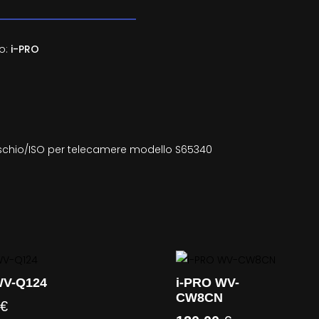
o:
i-PRO
maschio/ISO per telecamere modello S65340
WV-Q124
i-PRO WV-
CW8CN
0
€