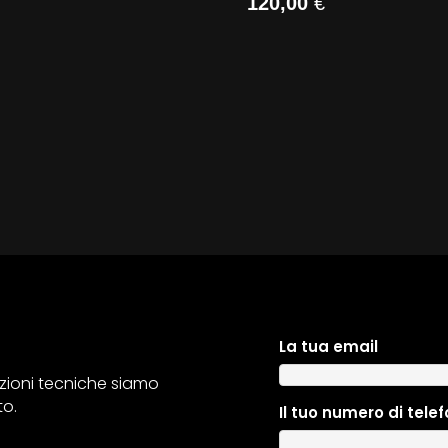
120,00
€
La tua email
azioni tecniche siamo
to.
Il tuo numero di tele