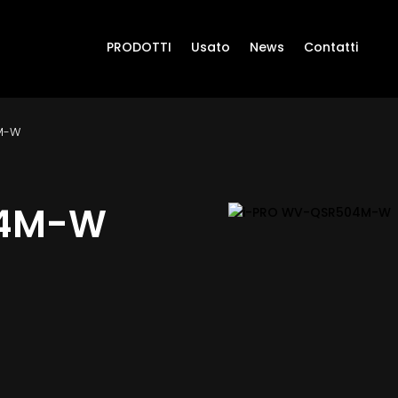
PRODOTTI
Usato
News
Contatti
M-W
04M-W