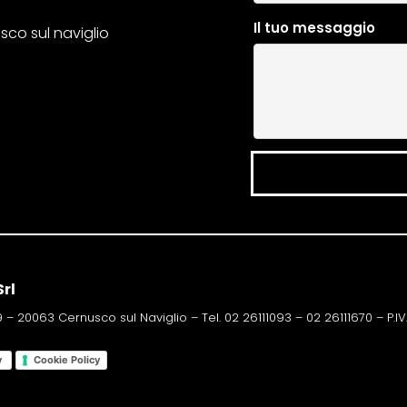
Il tuo messaggio
usco sul naviglio
rl
 – 20063 Cernusco sul Naviglio – Tel. 02 26111093 – 02 26111670 – P.I
y
Cookie Policy