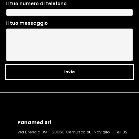
Il tuo numero di telefono
e
r
n
Il tuo messaggio
a
t
i
v
e
:
Panamed Srl
Via Brescia 39 – 20063 Cernusco sul Naviglio – Tel. 02