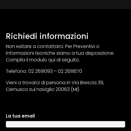
Richiedi informazioni
Non esitare a contattarci. Per Preventivi o
informazioni tecniche siamo a tua disposizione.
Compila il modulo qui di seguito.
Telefono: 02 26111093 – 02 26111670
Vieni a trovarci di persona in Via Brescia 39,
Cernusco sul naviglio 20063 (MI)
La tua email
A
l
t