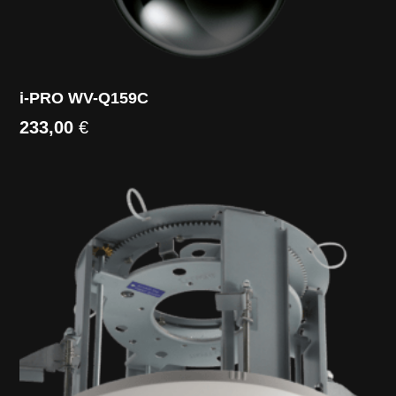
i-PRO WV-Q159C
233,00
€