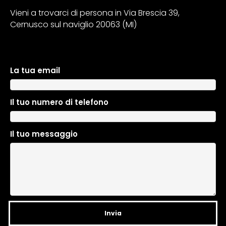
Vieni a trovarci di persona in Via Brescia 39,
Cernusco sul naviglio 20063 (MI)
La tua email
A
l
t
Il tuo numero di telefono
e
r
n
Il tuo messaggio
a
t
i
v
e
: