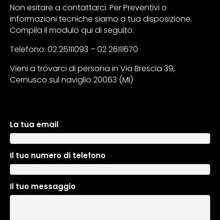
Non esitare a contattarci. Per Preventivi o
informazioni tecniche siamo a tua disposizione.
Compila il modulo qui di seguito.
Telefono: 02 26111093 – 02 26111670
Vieni a trovarci di persona in Via Brescia 39,
Cernusco sul naviglio 20063 (MI)
La tua email
A
l
t
Il tuo numero di telefono
e
r
n
Il tuo messaggio
a
t
i