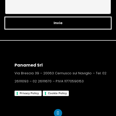
v
e
:
Panamed Srl
Via Brescia 39 – 20063 Cernusco sul Naviglio – Tel. 02
26111093 – 02 26111670 – P.IVA 11770590153
Privacy Policy
Cookie Policy