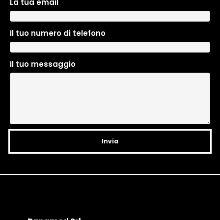
La tua email
A
l
t
Il tuo numero di telefono
e
r
n
Il tuo messaggio
a
t
i
v
e
: