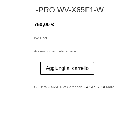
i-PRO WV-X65F1-W
750,00
€
IVA Escl.
Accessori per Telecamere
Aggiungi al carrello
i-
PRO
WV-
COD:
WV-X65F1-W
Categoria:
ACCESSORI
Marc
X65F1-
W
quantità