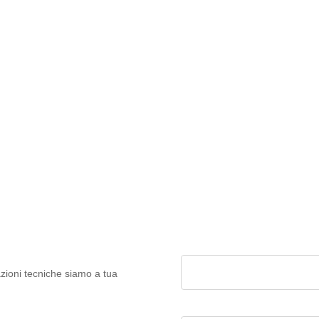
La tua email
azioni tecniche siamo a tua
Il tuo numero di telefono