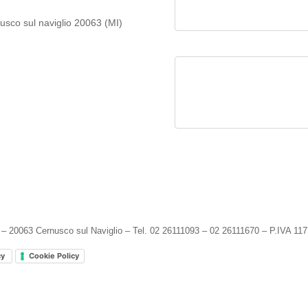
nusco sul naviglio 20063 (MI)
Il tuo messaggio
 – 20063 Cernusco sul Naviglio – Tel. 02 26111093 – 02 26111670 – P.IVA 1
cy
Cookie Policy