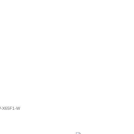
PRODOTTI
Usato
News
Contatti
V-X65F1-W