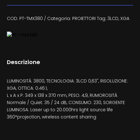
COD:
PT-TMX380
Categoria:
PROIETTORI
Tag:
3LCD
,
XGA
Descrizione
LUMINOSITÀ: 3800, TECNOLOGIA: 3LCD 0,63", RISOLUZIONE:
XGA, OTTICA: 0.46:1,
L x A x P: 349 x 138 x 370 mm, PESO: 4,9, RUMOROSITÀ
Normale / Quiet: 35 / 24 dB, CONSUMO: 230, SORGENTE
LUMINOSA: Laser up to 20.000hrs light source life
360°projection, wireless content sharing