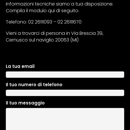
informazioni tecniche siamo a tua disposizione.
Compila il modulo qui di seguito.
Telefono: 02 26111093 – 02 26111670
Vieni a trovarci di persona in Via Brescia 39,
Cernusco sul naviglio 20063 (MI)
La tua email
A
l
t
Il tuo numero di telefono
e
r
n
Il tuo messaggio
a
t
i
v