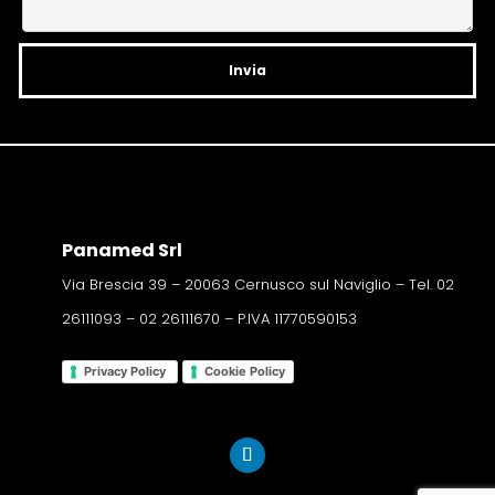
e
:
Panamed Srl
Via Brescia 39 – 20063 Cernusco sul Naviglio – Tel. 02
26111093 – 02 26111670 – P.IVA 11770590153
Privacy Policy
Cookie Policy