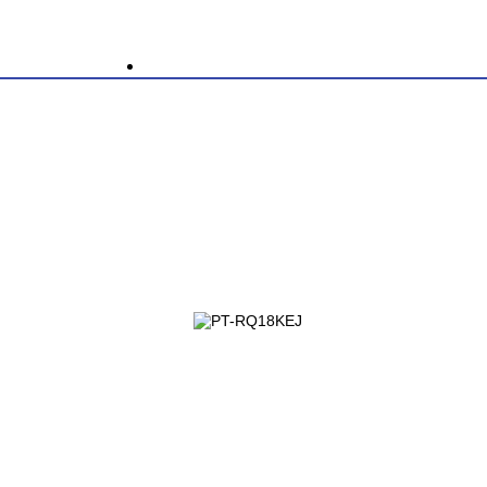
Descrizione
 OTTICA: 0.46:1,
Lamp up to 20.000hrs lamp life 20,000:1 contrast ratio
PT-RQ18KEJ
74.454,00
€