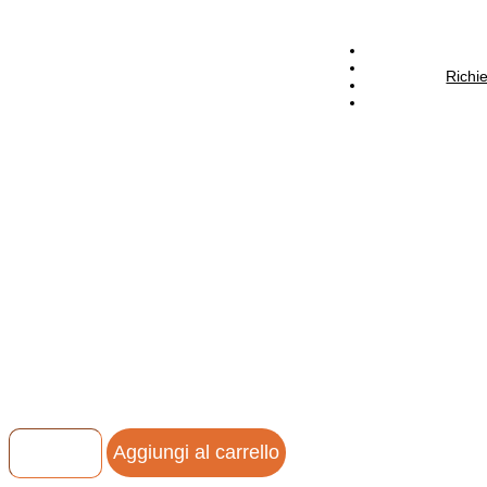
PRODOTTI
Usato
Richi
Distributore i-PRO e Panasonic
News
Contatti
Home
/
Prodotti
/
PROIETTORI
/
PT-TW381R
PT-TW381R
1.110,00
€
IVA Escl.
PROIETTORE 3LCD 0,59″
PT-
Aggiungi al carrello
TW381R
quantità