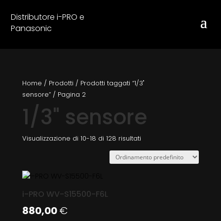
Distributore i-PRO e
Panasonic
Home
/
Prodotti
/
Prodotti taggati “1/3"
sensore”
/
Pagina 2
1/3" sensore
Visualizzazione di 10-18 di 128 risultati
i-PRO WV-S15500-F6L
880,00
€