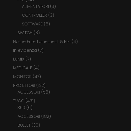
prodotti
3
ALIMENTATORI
3
prodotti
3
CONTROLLER
3
prodotti
6
SOFTWARE
6
prodotti
8
SWITCH
8
prodotti
4
Home Entertainement & HiFi
4
prodotti
7
In evidenza
7
prodotti
7
LUMIX
7
prodotti
4
MEDICALE
4
prodotti
47
MONITOR
47
prodotti
122
PROIETTORI
122
prodotti
58
ACCESSORI
58
prodotti
431
TVCC
431
6
prodotti
360
6
prodotti
182
ACCESSORI
182
prodotti
30
BULLET
30