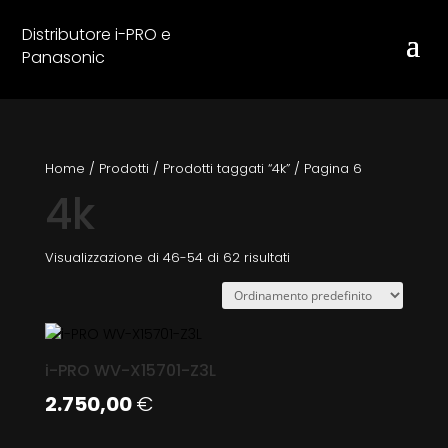
Distributore i-PRO e
Panasonic
Home
/
Prodotti
/
Prodotti taggati “4k”
/
Pagina 6
4k
Visualizzazione di 46-54 di 62 risultati
i-PRO WV-X15701-Z3L
2.750,00
€