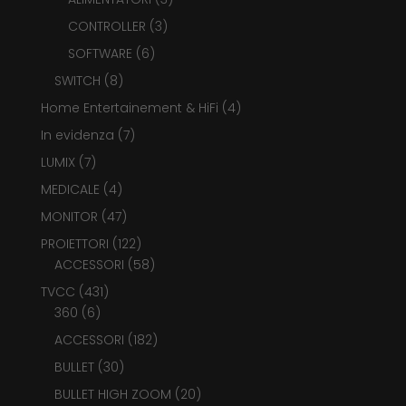
prodotti
3
CONTROLLER
3
prodotti
6
SOFTWARE
6
prodotti
8
SWITCH
8
prodotti
4
Home Entertainement & HiFi
4
prodotti
7
In evidenza
7
prodotti
7
LUMIX
7
prodotti
4
MEDICALE
4
prodotti
47
MONITOR
47
prodotti
122
PROIETTORI
122
prodotti
58
ACCESSORI
58
prodotti
431
TVCC
431
6
prodotti
360
6
prodotti
182
ACCESSORI
182
prodotti
30
BULLET
30
prodotti
20
BULLET HIGH ZOOM
20