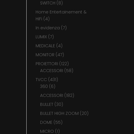
prodotti
8
SWITCH
8
prodotti
Home Entertainement &
4
HiFi
4
prodotti
7
In evidenza
7
prodotti
7
LUMIX
7
prodotti
4
MEDICALE
4
prodotti
47
MONITOR
47
prodotti
122
PROIETTORI
122
prodotti
58
ACCESSORI
58
prodotti
431
TVCC
431
6
prodotti
360
6
prodotti
182
ACCESSORI
182
prodotti
30
BULLET
30
prodotti
20
BULLET HIGH ZOOM
20
prodotti
55
DOME
55
prodotti
1
MICRO
1