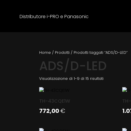
Distributore i-PRO e Panasonic
Home
/
Prodotti
/
Prodotti taggati “ADS/D-LED”
ADS/D-LED
Visualizzazione di 1-9 di 15 risultati
TH-43CQE1W
TH
772,00
€
1.