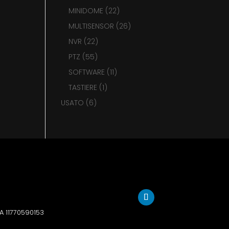
prodotto
22
MINIDOME
22
prodotti
26
MULTISENSOR
26
prodotti
22
NVR
22
prodotti
55
PTZ
55
prodotti
11
SOFTWARE
11
prodotti
1
TASTIERE
1
prodotto
6
USATO
6
prodotti
VA 11770590153