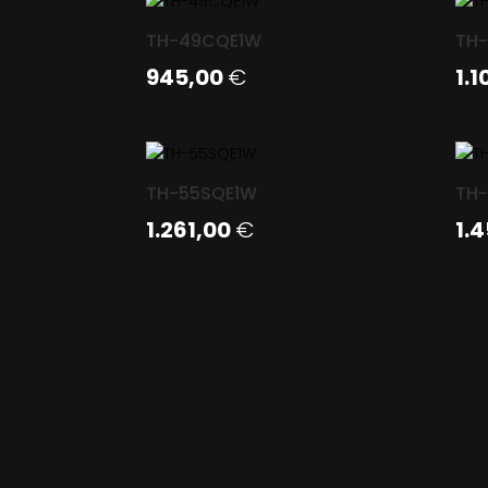
TH-49CQE1W
TH
945,00
€
1.
TH-55SQE1W
TH
1.261,00
€
1.