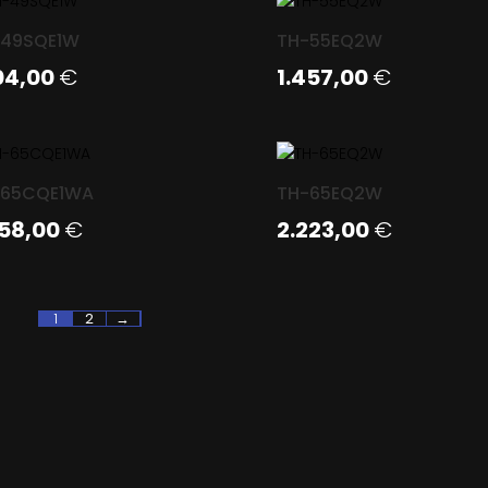
-49SQE1W
TH-55EQ2W
104,00
€
1.457,00
€
-65CQE1WA
TH-65EQ2W
458,00
€
2.223,00
€
1
2
→