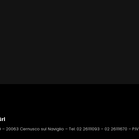
rl
 – 20063 Cernusco sul Naviglio – Tel. 02 26111093 – 02 26111670 – P.I