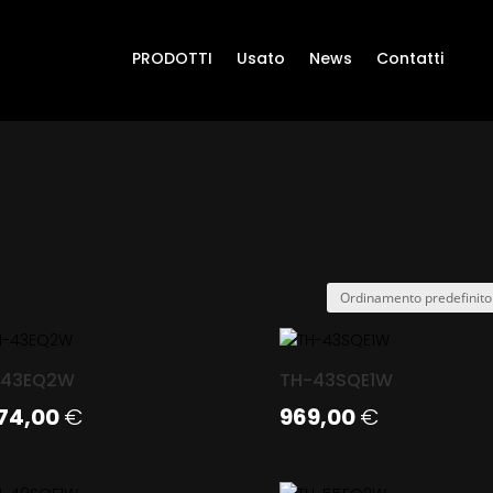
PRODOTTI
Usato
News
Contatti
-43EQ2W
TH-43SQE1W
074,00
€
969,00
€