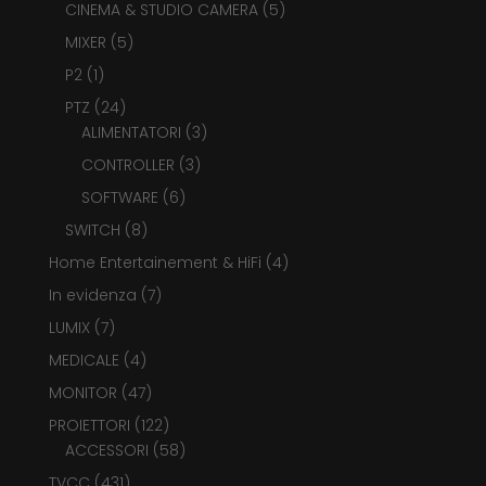
prodotti
5
CINEMA & STUDIO CAMERA
5
prodotti
5
MIXER
5
prodotti
1
P2
1
prodotto
24
PTZ
24
prodotti
3
ALIMENTATORI
3
prodotti
3
CONTROLLER
3
prodotti
6
SOFTWARE
6
prodotti
8
SWITCH
8
prodotti
4
Home Entertainement & HiFi
4
prodotti
7
In evidenza
7
prodotti
7
LUMIX
7
prodotti
4
MEDICALE
4
prodotti
47
MONITOR
47
prodotti
122
PROIETTORI
122
prodotti
58
ACCESSORI
58
prodotti
431
TVCC
431