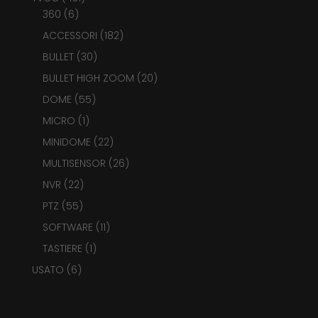
6
prodotti
360
6
prodotti
182
ACCESSORI
182
prodotti
30
BULLET
30
prodotti
20
BULLET HIGH ZOOM
20
prodotti
55
DOME
55
prodotti
1
MICRO
1
prodotto
22
MINIDOME
22
prodotti
26
MULTISENSOR
26
prodotti
22
NVR
22
prodotti
55
PTZ
55
prodotti
11
SOFTWARE
11
prodotti
1
TASTIERE
1
prodotto
6
USATO
6
prodotti