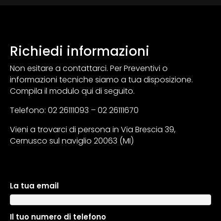
Richiedi informazioni
Non esitare a contattarci. Per Preventivi o
informazioni tecniche siamo a tua disposizione.
Compila il modulo qui di seguito.
Telefono: 02 26111093 – 02 26111670
Vieni a trovarci di persona in Via Brescia 39,
Cernusco sul naviglio 20063 (MI)
La tua email
A
l
t
Il tuo numero di telefono
e