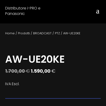
Distributore i-PRO e
Panasonic
Home
/
Prodotti
/
BROADCAST
/
PTZ
/
AW-UE20KE
AW-UE20KE
Il
Il
1.700,00
€
1.590,00
€
prezzo
prezzo
originale
attuale
IVA Escl.
era:
è:
1.700,00 €.
1.590,00 €.