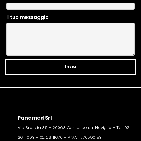
r
n
Il tuo messaggio
a
t
i
v
e
:
Panamed Srl
Via Brescia 39 – 20063 Cernusco sul Naviglio – Tel. 02
26111093 – 02 26111670 – P.IVA 11770590153