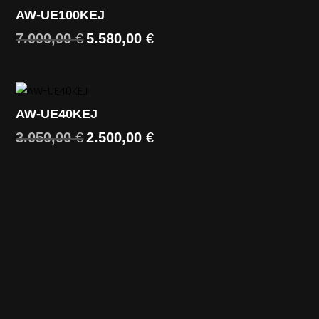
5.857,00 €.
4.490,00 €.
AW-UE100KEJ
7.000,00
€
5.580,00
€
Il
Il
prezzo
prezzo
originale
attuale
era:
è:
7.000,00 €.
5.580,00 €.
AW-UE40KEJ
3.050,00
€
2.500,00
€
Il
Il
prezzo
prezzo
originale
attuale
era:
è:
3.050,00 €.
2.500,00 €.