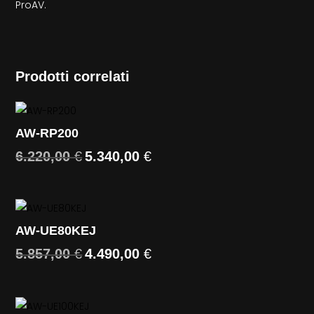
ProAV.
Prodotti correlati
AW-RP200
6.220,00
€
5.340,00
€
Il
Il
prezzo
prezzo
originale
attuale
era:
è:
6.220,00 €.
5.340,00 €.
AW-UE80KEJ
5.857,00
€
4.490,00
€
Il
Il
prezzo
prezzo
originale
attuale
era:
è: