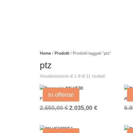
Distributore i-PRO e Panasonic
Home
/
Prodotti
/
Prodotti taggati “ptz”
ptz
Visualizzazione di 1-9 di 11 risultati
In offerta!
Panasonic AW-UE30
AW-
Il
Il
2.550,00
€
2.035,00
€
6.
prezzo
prezzo
originale
attuale
era:
è: