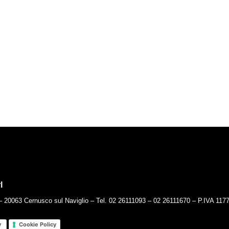
l
– 20063 Cernusco sul Naviglio – Tel. 02 26111093 – 02 26111670 – P.IVA 11
y
Cookie Policy