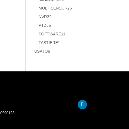
prodotti
26
MULTISENSOR
26
prodotti
22
NVR
22
prodotti
55
PTZ
55
prodotti
11
SOFTWARE
11
prodotti
1
TASTIERE
1
prodotto
6
USATO
6
prodotti
770590153