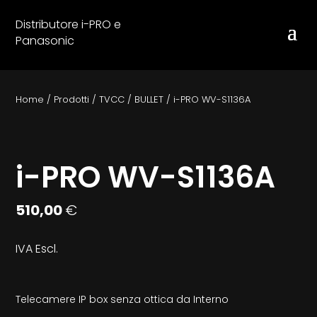
Distributore i-PRO e
Panasonic
Home
/
Prodotti
/
TVCC
/
BULLET
/
i-PRO WV-S1136A
i-PRO WV-S1136A
510,00
€
IVA Escl.
Telecamere IP box senza ottica da Interno