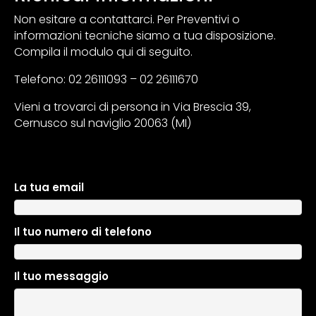
Non esitare a contattarci. Per Preventivi o
informazioni tecniche siamo a tua disposizione.
Compila il modulo qui di seguito.
Telefono: 02 26111093 – 02 26111670
Vieni a trovarci di persona in Via Brescia 39,
Cernusco sul naviglio 20063 (MI)
La tua email
A
l
t
Il tuo numero di telefono
e
r
n
Il tuo messaggio
a
t