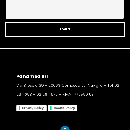
i
v
e
:
Panamed Srl
Via Brescia 39 – 20063 Cernusco sul Naviglio – Tel. 02
26111093 – 02 26111670 – P.IVA 11770590153
Privacy Policy
Cookie Policy