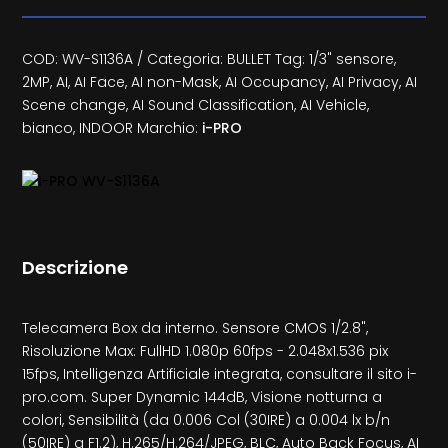
COD:
WV-S1136A
Categoria:
BULLET
Tag:
1/3" sensore
,
2MP
,
AI
,
AI Face
,
AI non-Mask
,
AI Occupancy
,
AI Privacy
,
AI
Scene change
,
AI Sound Classification
,
AI Vehicle
,
bianco
,
INDOOR
Marchio:
i-PRO
Descrizione
Telecamera Box da interno. Sensore CMOS 1/2.8",
Risoluzione Max: FullHD 1.080p 60fps - 2.048x1.536 pix
15fps, Intelligenza Artificiale integrata, consultare il sito i-
pro.com. Super Dynamic 144dB, Visione notturna a
colori, Sensibilità (da 0.006 Col (30IRE) a 0.004 lx b/n
(50IRE) a F1.2), H.265/H.264/JPEG, BLC, Auto Back Focus, AI