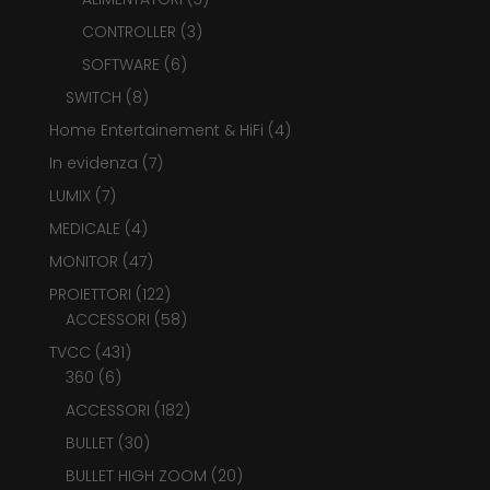
prodotti
3
CONTROLLER
3
prodotti
6
SOFTWARE
6
prodotti
8
SWITCH
8
prodotti
4
Home Entertainement & HiFi
4
prodotti
7
In evidenza
7
prodotti
7
LUMIX
7
prodotti
4
MEDICALE
4
prodotti
47
MONITOR
47
prodotti
122
PROIETTORI
122
prodotti
58
ACCESSORI
58
prodotti
431
TVCC
431
6
prodotti
360
6
prodotti
182
ACCESSORI
182
prodotti
30
BULLET
30
prodotti
20
BULLET HIGH ZOOM
20