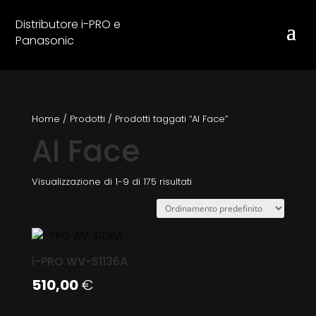
Distributore i-PRO e
Panasonic
Home
/
Prodotti
/
Prodotti taggati “AI Face”
AI Face
Visualizzazione di 1-9 di 175 risultati
i-PRO WV-S1136A
510,00
€