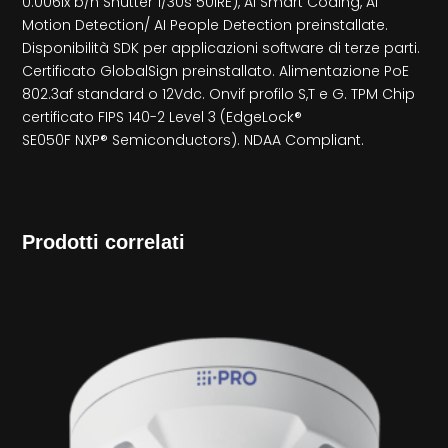
0.006lx b/n Shutter 1/30s 50IRE), AI Smart Coding, AI
Motion Detection/ AI People Detection preinstallate.
Disponibilità SDK per applicazioni software di terze parti.
Certificato GlobalSign preinstallato. Alimentazione PoE
802.3af standard o 12Vdc. Onvif profilo S,T e G. TPM Chip
certificato FIPS 140-2 Level 3 (EdgeLock®
SE050F NXP® Semiconductors). NDAA Compliant.
Prodotti correlati