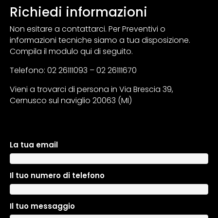
Richiedi informazioni
Non esitare a contattarci. Per Preventivi o
informazioni tecniche siamo a tua disposizione.
Compila il modulo qui di seguito.
Telefono: 02 26111093 – 02 26111670
Vieni a trovarci di persona in Via Brescia 39,
Cernusco sul naviglio 20063 (MI)
La tua email
A
l
t
Il tuo numero di telefono
e
r
n
Il tuo messaggio
a