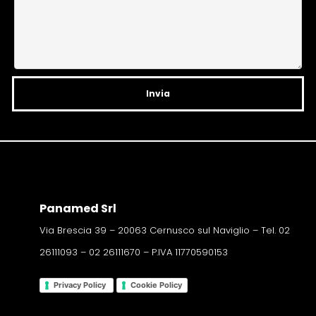
t
i
v
e
:
Panamed Srl
Via Brescia 39 – 20063 Cernusco sul Naviglio – Tel. 02
26111093 – 02 26111670 – P.IVA 11770590153
Privacy Policy
Cookie Policy