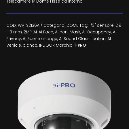
Telecamere IP Dome Fisse da Interno
COD:
WV-S2136A
Categoria:
DOME
Tag:
1/3" sensore
,
2.9
- 9 mm
,
2MP
,
AI
,
AI Face
,
AI non-Mask
,
AI Occupancy
,
AI
Privacy
,
AI Scene change
,
AI Sound Classification
,
AI
Vehicle
,
bianco
,
INDOOR
Marchio:
i-PRO