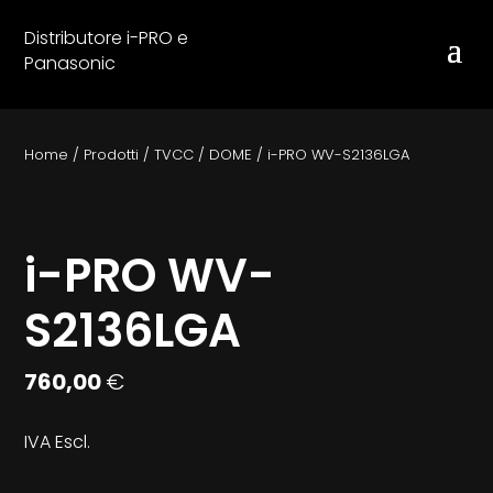
Distributore i-PRO e
Panasonic
Home
/
Prodotti
/
TVCC
/
DOME
/
i-PRO WV-S2136LGA
i-PRO WV-
S2136LGA
760,00
€
IVA Escl.