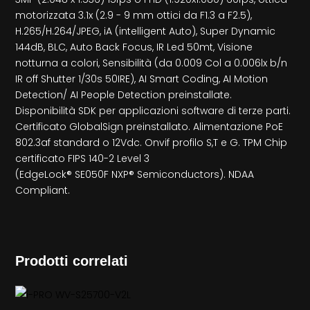
motorizzata 3.1x (2.9 - 9 mm ottici da F1.3 a F2.5),
H.265/H.264/JPEG, iA (intelligent Auto), Super Dynamic
144dB, BLC, Auto Back Focus, IR Led 50mt, Visione
notturna a colori, Sensibilità (da 0.009 Col a 0.006lx b/n
IR off Shutter 1/30s 50IRE), AI Smart Coding, AI Motion
Detection/ AI People Detection preinstallate.
Disponibilità SDK per applicazioni software di terze parti.
Certificato GlobalSign preinstallato. Alimentazione PoE
802.3af standard o 12Vdc. Onvif profilo S,T e G. TPM Chip
certificato FIPS 140-2 Level 3
(EdgeLock® SE050F NXP® Semiconductors). NDAA
Compliant.
Prodotti correlati