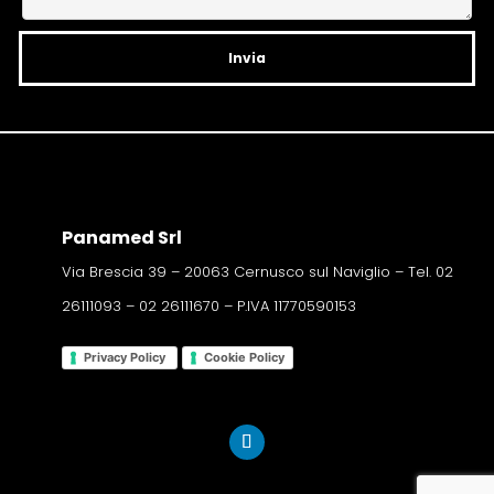
e
:
Panamed Srl
Via Brescia 39 – 20063 Cernusco sul Naviglio – Tel. 02
26111093 – 02 26111670 – P.IVA 11770590153
Privacy Policy
Cookie Policy