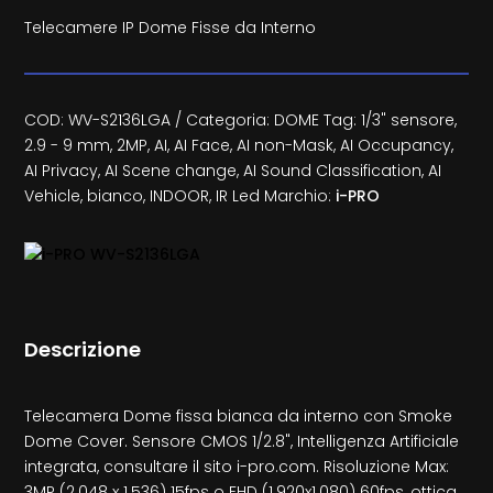
Telecamere IP Dome Fisse da Interno
COD:
WV-S2136LGA
Categoria:
DOME
Tag:
1/3" sensore
,
2.9 - 9 mm
,
2MP
,
AI
,
AI Face
,
AI non-Mask
,
AI Occupancy
,
AI Privacy
,
AI Scene change
,
AI Sound Classification
,
AI
Vehicle
,
bianco
,
INDOOR
,
IR Led
Marchio:
i-PRO
Descrizione
Telecamera Dome fissa bianca da interno con Smoke
Dome Cover. Sensore CMOS 1/2.8", Intelligenza Artificiale
integrata, consultare il sito i-pro.com. Risoluzione Max:
3MP (2.048 x 1.536) 15fps o FHD (1.920x1.080) 60fps, ottica