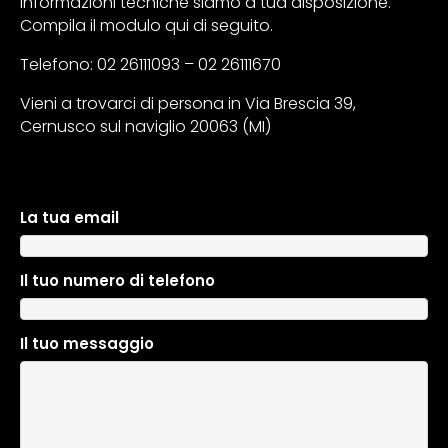
informazioni tecniche siamo a tua disposizione.
Compila il modulo qui di seguito.
Telefono: 02 26111093 – 02 26111670
Vieni a trovarci di persona in Via Brescia 39,
Cernusco sul naviglio 20063 (MI)
La tua email
A
l
t
Il tuo numero di telefono
e
r
n
Il tuo messaggio
a
t
i
v