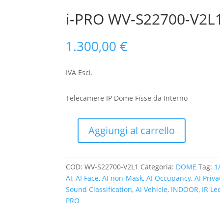
i-PRO WV-S22700-V2L
1.300,00
€
IVA Escl.
Telecamere IP Dome Fisse da Interno
Aggiungi al carrello
i-
PRO
WV-
COD:
WV-S22700-V2L1
Categoria:
DOME
Tag:
1
S22700-
AI
,
AI Face
,
AI non-Mask
,
AI Occupancy
,
AI Priva
V2L1
Sound Classification
,
AI Vehicle
,
INDOOR
,
IR Le
quantità
PRO