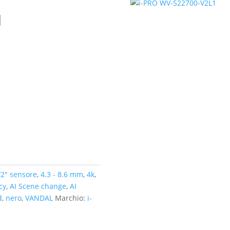
1
/2" sensore
,
4.3 - 8.6 mm
,
4k
,
cy
,
AI Scene change
,
AI
d
,
nero
,
VANDAL
Marchio:
i-