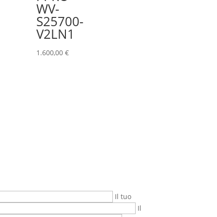
WV-
S25700-
V2LN1
1.600,00
€
Il tuo
Il