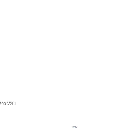
PRODOTTI
Usato
News
Contatti
700-V2L1