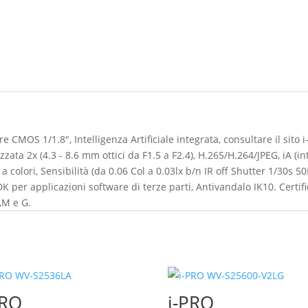
CMOS 1/1.8", Intelligenza Artificiale integrata, consultare il sito 
zzata 2x (4.3 - 8.6 mm ottici da F1.5 a F2.4), H.265/H.264/JPEG, iA (
 colori, Sensibilità (da 0.06 Col a 0.03lx b/n IR off Shutter 1/30s 5
DK per applicazioni software di terze parti, Antivandalo IK10. Certi
,M e G.
PRO
i-PRO