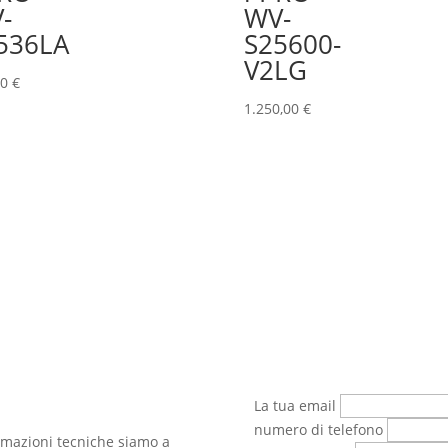
-
WV-
536LA
S25600-
V2LG
00
€
1.250,00
€
La tua email
numero di telefono
ormazioni tecniche siamo a