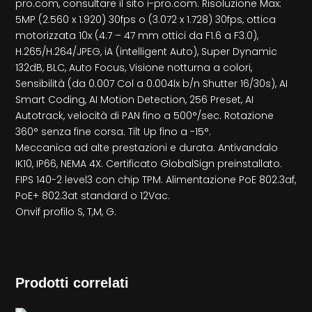
pro.com, consultare il sito i-pro.com. Risoluzione Max:
5MP (2.560 x 1.920) 30fps o (3.072 x 1.728) 30fps, ottica
motorizzata 10x (4.7 – 47 mm ottici da F1.6 a F3.0),
H.265/H.264/JPEG, iA (intelligent Auto), Super Dynamic
132dB, BLC, Auto Focus, Visione notturna a colori,
Sensibilità (da 0.007 Col a 0.004lx b/n Shutter 16/30s), AI
Smart Coding, AI Motion Detection, 256 Preset, AI
Autotrack, velocità di PAN fino a 500°/sec. Rotazione
360° senza fine corsa. Tilt Up fino a -15°.
Meccanica ad alte prestazioni e durata. Antivandalo
IK10, IP66, NEMA 4X. Certificato GlobalSign preinstallato.
FIPS 140-2 level3 con chip TPM. Alimentazione PoE 802.3af,
PoE+ 802.3at standard o 12Vac.
Onvif profilo S, T,M, G.
Prodotti correlati