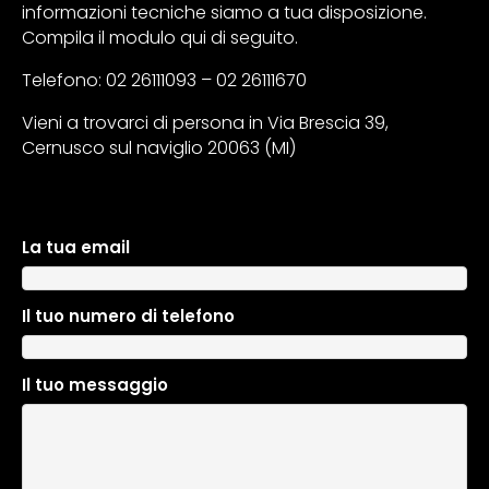
informazioni tecniche siamo a tua disposizione.
Compila il modulo qui di seguito.
Telefono: 02 26111093 – 02 26111670
Vieni a trovarci di persona in Via Brescia 39,
Cernusco sul naviglio 20063 (MI)
La tua email
A
l
t
Il tuo numero di telefono
e
r
n
Il tuo messaggio
a
t
i
v