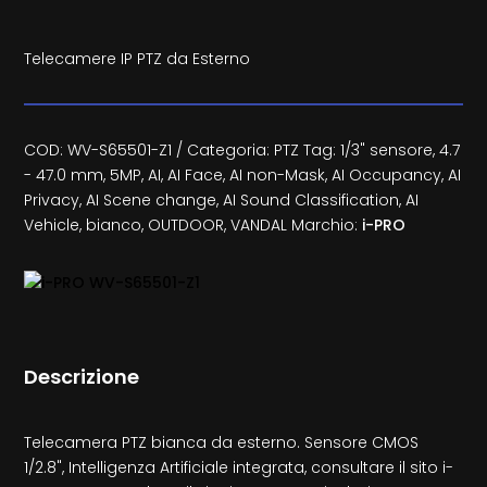
Telecamere IP PTZ da Esterno
COD:
WV-S65501-Z1
Categoria:
PTZ
Tag:
1/3" sensore
,
4.7
- 47.0 mm
,
5MP
,
AI
,
AI Face
,
AI non-Mask
,
AI Occupancy
,
AI
Privacy
,
AI Scene change
,
AI Sound Classification
,
AI
Vehicle
,
bianco
,
OUTDOOR
,
VANDAL
Marchio:
i-PRO
Descrizione
Telecamera PTZ bianca da esterno. Sensore CMOS
1/2.8", Intelligenza Artificiale integrata, consultare il sito i-