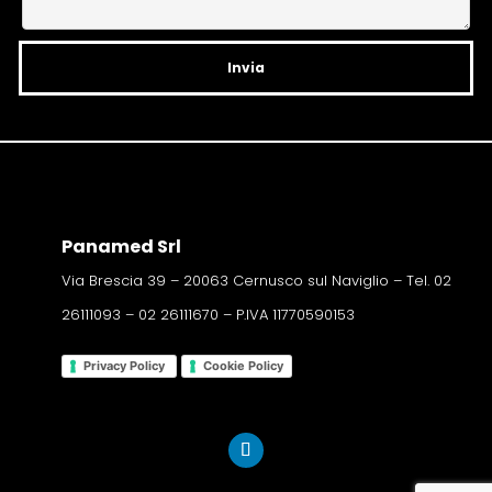
e
:
Panamed Srl
Via Brescia 39 – 20063 Cernusco sul Naviglio – Tel. 02
26111093 – 02 26111670 – P.IVA 11770590153
Privacy Policy
Cookie Policy