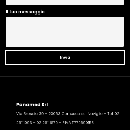
r
n
Il tuo messaggio
a
t
i
v
e
:
Panamed Srl
Via Brescia 39 – 20063 Cernusco sul Naviglio – Tel. 02
26111093 – 02 26111670 – P.IVA 11770590153