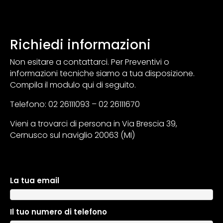
Richiedi informazioni
Non esitare a contattarci. Per Preventivi o
informazioni tecniche siamo a tua disposizione.
Compila il modulo qui di seguito.
Telefono: 02 26111093 – 02 26111670
Vieni a trovarci di persona in Via Brescia 39,
Cernusco sul naviglio 20063 (MI)
La tua email
A
l
t
Il tuo numero di telefono
e