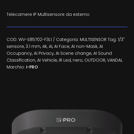
Telecamere IP Multisensore da esterno
COD:
WV-S85702-F3L1
Categoria:
MULTISENSOR
Tag:
1/3"
sensore
,
3.1 mm
,
4k
,
AI
,
AI Face
,
AI non-Mask
,
AI
Occupancy
,
AI Privacy
,
AI Scene change
,
AI Sound
Classification
,
AI Vehicle
,
IR Led
,
nero
,
OUTDOOR
,
VANDAL
Marchio:
i-PRO