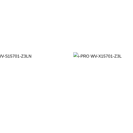
geLock® SE050F NXP® Semiconductors)
WV-
i-PRO WV-
-Z3LN
X15701-Z3L
00
€
2.750,00
€