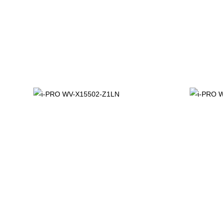
Built-in FIPS 140-2 Level 3 Certified SecureElement (Ed
NDAA Compliant
Prodotti correlati
i-PRO WV-
i-PRO 
X15502-Z1LN
S15701
2.310,00
€
2.420,