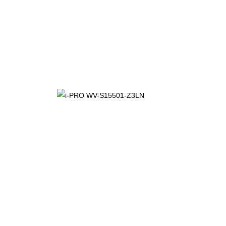
i-PRO WV-
S15501-Z3LN
2.090,00
€