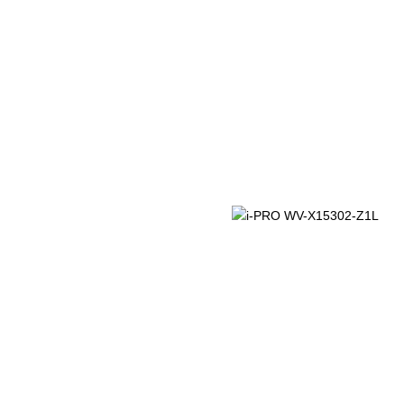
PRODOTTI
Usato
News
Contatti
-X15302-Z1L