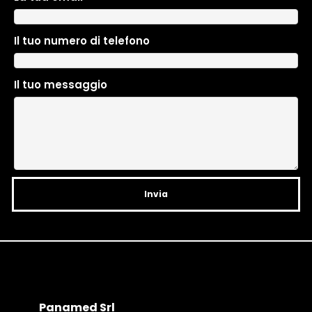
l
t
Il tuo numero di telefono
e
r
n
Il tuo messaggio
a
t
i
v
e
:
Panamed Srl