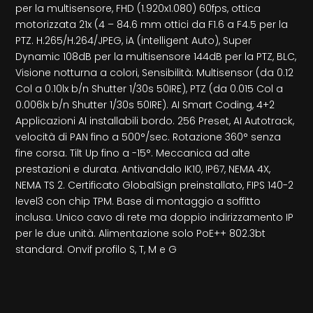
per la multisensore, FHD (1.920x1.080) 60fps, ottica
motorizzata 21x (4 – 84.6 mm ottici da F1.6 a F4.5 per la
PTZ. H.265/H.264/JPEG, iA (intelligent Auto), Super
Dynamic 108dB per la multisensore 144dB per la PTZ, BLC,
Visione notturna a colori, Sensibilità: Multisensor (da 0.12
Col a 0.10lx b/n Shutter 1/30s 50IRE), PTZ (da 0.015 Col a
0.006lx b/n Shutter 1/30s 50IRE). AI Smart Coding, 4+2
Applicazioni AI installabili bordo. 256 Preset, AI Autotrack,
velocità di PAN fino a 500°/sec. Rotazione 360° senza
fine corsa. Tilt Up fino a -15°. Meccanica ad alte
prestazioni e durata. Antivandalo IK10, IP67, NEMA 4X,
NEMA TS 2. Certificato GlobalSign preinstallato, FIPS 140-2
level3 con chip TPM. Base di montaggio a soffitto
inclusa. Unico cavo di rete ma doppio indirizzamento IP
per le due unità. Alimentazione solo PoE++ 802.3bt
standard. Onvif profilo S, T, M e G