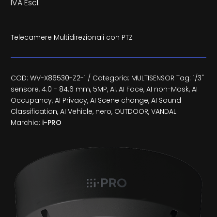
IVA Escl.
Telecamere Multidirezionali con PTZ
COD:
WV-X86530-Z2-1
Categoria:
MULTISENSOR
Tag:
1/3"
sensore
,
4.0 - 84.6 mm
,
5MP
,
AI
,
AI Face
,
AI non-Mask
,
AI
Occupancy
,
AI Privacy
,
AI Scene change
,
AI Sound
Classification
,
AI Vehicle
,
nero
,
OUTDOOR
,
VANDAL
Marchio:
i-PRO