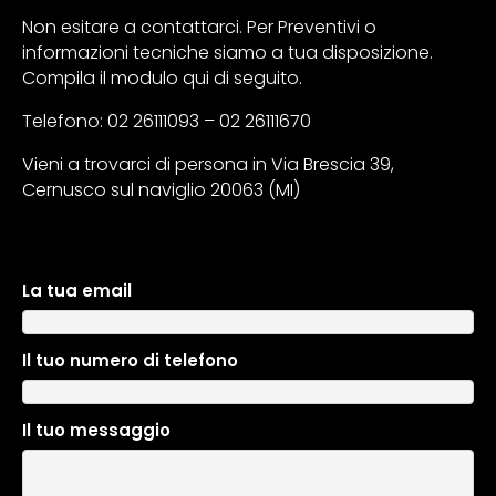
Non esitare a contattarci. Per Preventivi o
informazioni tecniche siamo a tua disposizione.
Compila il modulo qui di seguito.
Telefono: 02 26111093 – 02 26111670
Vieni a trovarci di persona in Via Brescia 39,
Cernusco sul naviglio 20063 (MI)
La tua email
A
l
t
Il tuo numero di telefono
e
r
n
Il tuo messaggio
a
t
i