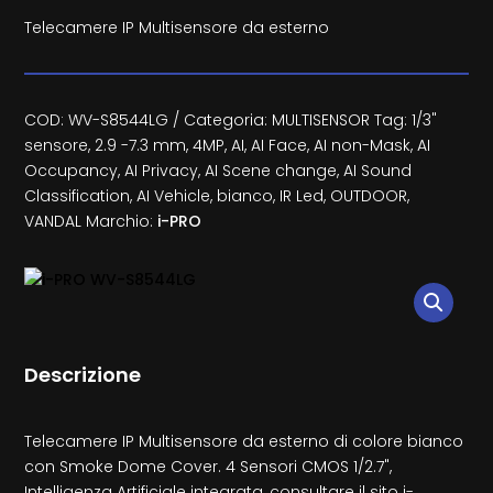
Telecamere IP Multisensore da esterno
COD:
WV-S8544LG
Categoria:
MULTISENSOR
Tag:
1/3"
sensore
,
2.9 -7.3 mm
,
4MP
,
AI
,
AI Face
,
AI non-Mask
,
AI
Occupancy
,
AI Privacy
,
AI Scene change
,
AI Sound
Classification
,
AI Vehicle
,
bianco
,
IR Led
,
OUTDOOR
,
VANDAL
Marchio:
i-PRO
Descrizione
Telecamere IP Multisensore da esterno di colore bianco
con Smoke Dome Cover. 4 Sensori CMOS 1/2.7",
Intelligenza Artificiale integrata, consultare il sito i-