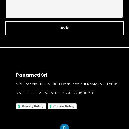
v
e
:
Panamed Srl
Via Brescia 39 – 20063 Cernusco sul Naviglio – Tel. 02
26111093 – 02 26111670 – P.IVA 11770590153
Privacy Policy
Cookie Policy