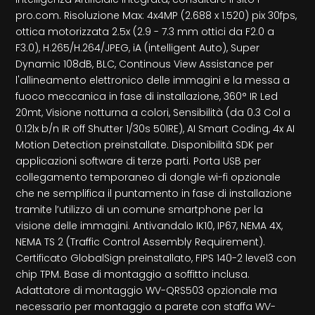
pro.com. Risoluzione Max: 4x4MP (2.688 x 1.520) pix 30fps,
ottica motorizzata 2.5x (2.9 - 7.3 mm ottici da F2.0 a
F3.0), H.265/H.264/JPEG, iA (intelligent Auto), Super
Dynamic 108dB, BLC, Continous View Assistance per
l'allineamento elettronico delle immagini e la messa a
fuoco meccanica in fase di installazione, 360° IR Led
20mt, Visione notturna a colori, Sensibilità (da 0.3 Col a
0.12lx b/n IR off Shutter 1/30s 50IRE), AI Smart Coding, 4x AI
Motion Detection preinstallate. Disponibilità SDK per
applicazioni software di terze parti. Porta USB per
collegamento temporaneo di dongle wi-fi opzionale
che ne semplifica il puntamento in fase di installazione
tramite l’utilizzo di un comune smartphone per la
visione delle immagini. Antivandalo IK10, IP67, NEMA 4X,
NEMA TS 2 (Traffic Control Assembly Requirement).
Certificato GlobalSign preinstallato, FIPS 140-2 level3 con
chip TPM. Base di montaggio a soffitto inclusa.
Adattatore di montaggio WV-QRS503 opzionale ma
necessario per montaggio a parete con staffa WV-