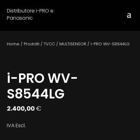
Distributore i-PRO e
Panasonic
Home
/
Prodotti
/
TVCC
/
MULTISENSOR
/
i-PRO WV-S8544LG
i-PRO WV-
S8544LG
2.400,00
€
IVA Escl.